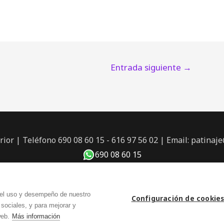
Entrada siguiente
→
erior | Teléfono 690 08 60 15 - 616 97 56 02 | Email: patin
690 08 60 15
Política de privacidad
|
Aviso legal
 el uso y desempeño de nuestro
Configuración de cookie
Copyright © 2026 Clubpatín 08
 sociales, y para mejorar y
web.
Más información