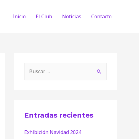
Inicio
El Club
Noticias
Contacto
B
u
s
c
a
Entradas recientes
r
:
Exhibición Navidad 2024