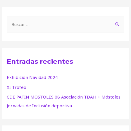
B
u
s
c
a
Entradas recientes
r
:
Exhibición Navidad 2024
XI Trofeo
CDE PATIN MOSTOLES 08 Asociación TDAH + Móstoles
Jornadas de Inclusión deportiva